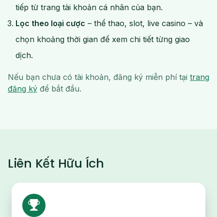
tiếp từ trang tài khoản cá nhân của bạn.
Lọc theo loại cược
– thể thao, slot, live casino – và
chọn khoảng thời gian để xem chi tiết từng giao
dịch.
Nếu bạn chưa có tài khoản, đăng ký miễn phí tại
trang
đăng ký
để bắt đầu.
Liên Kết Hữu Ích