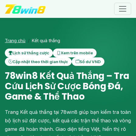
Trang chủ
Kết quả thắng
Lịch sử thắng cược
Xem trên mobile
Cập nhật theo thời gian thực
Số dư VND
78win8 Kết Quả Thắng – Tra
Cứu Lịch Sử Cược Bóng Đá,
Game & Thể Thao
Trang Kết quả thắng tại 78win8 giúp bạn kiểm tra toàn
bộ lịch sử đặt cược, kết quả các trận thể thao và vòng
game đã hoàn thành. Giao diện tiếng Việt, hiển thị rõ