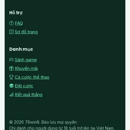
Hỗ trợ
FAQ
Sơ đồ trang
Danh mục
Sảnh game
Khuyến mãi
Cá cược thể thao
Đặt cược
Kết quả thắng
© 2026 78win8. Bảo lưu mọi quyền.
Chỉ dành cho người dùng từ 18 tuổi trở lên tại Việt Nam.