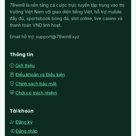
78win8 là nền tảng cá cược trực tuyến tập trung vào thị
trường Việt Nam với giao diện tiếng Việt, hỗ trợ mobile
đầy đủ, sportsbook bóng đá, slot online, live casino và
thanh toán VND linh hoạt.
Email hỗ trợ:
support@78win8.xyz
Thông tin
Giới thiệu
Điều khoản và Điều kiện
Chính sách bảo mật
Chơi có trách nhiệm
Tài khoản
Đăng ký
Đăng nhập