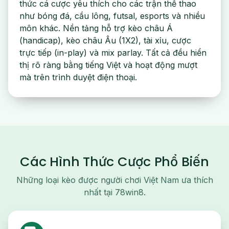
thức cá cược yêu thích cho các trận thể thao
như bóng đá, cầu lông, futsal, esports và nhiều
môn khác. Nền tảng hỗ trợ kèo châu Á
(handicap), kèo châu Âu (1X2), tài xỉu, cược
trực tiếp (in-play) và mix parlay. Tất cả đều hiển
thị rõ ràng bằng tiếng Việt và hoạt động mượt
mà trên trình duyệt điện thoại.
Các Hình Thức Cược Phổ Biến
Những loại kèo được người chơi Việt Nam ưa thích
nhất tại 78win8.