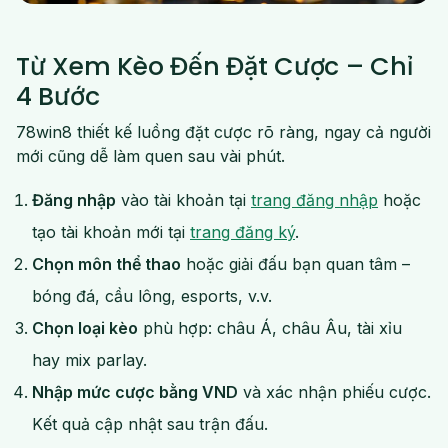
Từ Xem Kèo Đến Đặt Cược – Chỉ
4 Bước
78win8 thiết kế luồng đặt cược rõ ràng, ngay cả người
mới cũng dễ làm quen sau vài phút.
Đăng nhập
vào tài khoản tại
trang đăng nhập
hoặc
tạo tài khoản mới tại
trang đăng ký
.
Chọn môn thể thao
hoặc giải đấu bạn quan tâm –
bóng đá, cầu lông, esports, v.v.
Chọn loại kèo
phù hợp: châu Á, châu Âu, tài xỉu
hay mix parlay.
Nhập mức cược bằng VND
và xác nhận phiếu cược.
Kết quả cập nhật sau trận đấu.