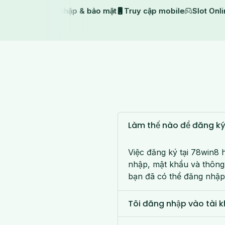
ài khoản
Đăng nhập & bảo mật
Truy cập mobile
Slot Onli
Làm thế nào để đăng ký 
Việc đăng ký tại 78win8 
nhập, mật khẩu và thông 
bạn đã có thể đăng nhập v
Tôi đăng nhập vào tài 