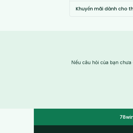
Khuyến mãi dành cho th
Nếu câu hỏi của bạn chưa c
78wi