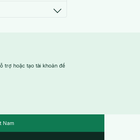
ỗ trợ hoặc tạo tài khoản để
ệt Nam